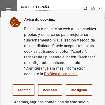
Buscar
ES
EN
Aviso de cookies.
Inicio
Noticias y eventos
Noticias del Banco Central Europeo
Volver
Este sitio o aplicación web utiliza cookies
Informe sobre los resultados de
propias y de terceros para mejorar su
funcionamiento, visualización y recogida
la encuesta sobre el acceso a la
de estadísticas. Puede aceptar todas las
financiación de las empresas de
cookies pulsando el botón "Aceptar",
rechazarlas pulsando el botón “Rechazar”
la zona del euro abril-
o configurarlas pulsando el botón
septiembre de 2017
"Configurar". Para más información,
consulte la
Política de cookies.
29/11/2017
Aceptar
Rechazar
Configurar
SITUACIÓN ECONÓMICA
ESPAÑA
Además, algunos contenidos de este sitio o