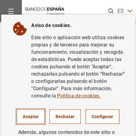
Buscar
ES
EN
Aviso de cookies.
Inicio
Noticias y eventos
Noticias del Banco Central Europeo
Volver
Este sitio o aplicación web utiliza cookies
Indicadores financieros
propias y de terceros para mejorar su
funcionamiento, visualización y recogida
estructurales de la UE: final de
de estadísticas. Puede aceptar todas las
2016 (resultados preliminares)
cookies pulsando el botón "Aceptar",
rechazarlas pulsando el botón “Rechazar”
o configurarlas pulsando el botón
30/05/2017
"Configurar". Para más información,
consulte la
Política de cookies.
Indicadores financieros estructurales de la
Aceptar
Rechazar
Configurar
UE: final de 2016 (resultados preliminares)
(221
KB
)
Además, algunos contenidos de este sitio o