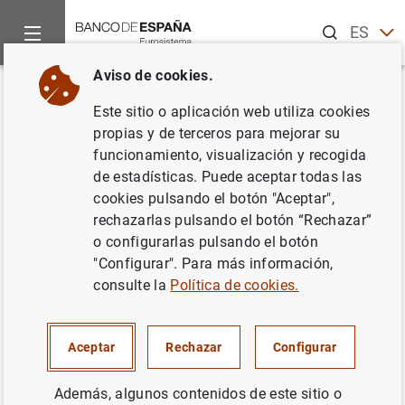
Buscar
ES
EN
Aviso de cookies.
Inicio
Noticias y eventos
Noticias del Banco Central Europeo
Volver
Este sitio o aplicación web utiliza cookies
Inauguración de las jornadas
propias y de terceros para mejorar su
funcionamiento, visualización y recogida
culturales del Banco Central
de estadísticas. Puede aceptar todas las
Europeo - Países Bajos 2010
cookies pulsando el botón "Aceptar",
rechazarlas pulsando el botón “Rechazar”
o configurarlas pulsando el botón
20/10/2010
"Configurar". Para más información,
consulte la
Política de cookies.
Inauguración de las jornadas culturales del
Aceptar
Rechazar
Configurar
Banco Central Europeo - Países Bajos 2010
(33
KB
)
Además, algunos contenidos de este sitio o