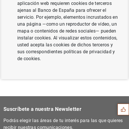
aplicación web requieren cookies de terceros
(noviembre de 2014) (57
KB
)
ajenas al Banco de España para ofrecer el
servicio. Por ejemplo, elementos incrustados en
una página —como un reproductor de vídeo, un
mapa o contenidos de redes sociales— pueden
Siguiente
instalar cookies. Al visualizar estos contenidos,
Ajustes de la clave para la...
usted acepta las cookies de dichos terceros y
sus correspondientes políticas de privacidad y
Anterior
de cookies.
Estado financiero consolida...
Sugerencia
Suscríbete a nuestra Newsletter
Podrás elegir las áreas de tu interés para las que quieres
recibir nuestras comunicaciones.