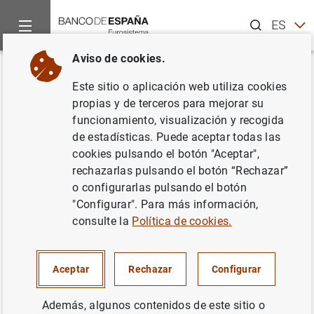
Buscar
ES
EN
Aviso de cookies.
Inicio
Noticias y eventos
Noticias del Banco Central Europeo
Volver
Este sitio o aplicación web utiliza cookies
Evolución monetaria de la zona
propias y de terceros para mejorar su
funcionamiento, visualización y recogida
del euro (noviembre de 2014)
de estadísticas. Puede aceptar todas las
cookies pulsando el botón "Aceptar",
03/01/2014
rechazarlas pulsando el botón “Rechazar”
o configurarlas pulsando el botón
POLÍTICA MONETARIA
"Configurar". Para más información,
consulte la
Política de cookies.
ESPAÑA
SITUACIÓN ECONÓMICA
Aceptar
Rechazar
Configurar
Además, algunos contenidos de este sitio o
Evolución monetaria de la zona del euro