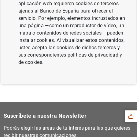
aplicación web requieren cookies de terceros
junio 2012 (235
KB
)
ajenas al Banco de España para ofrecer el
servicio. Por ejemplo, elementos incrustados en
una página —como un reproductor de vídeo, un
mapa o contenidos de redes sociales— pueden
Siguiente
instalar cookies. Al visualizar estos contenidos,
Resultados de la encuesta s...
usted acepta las cookies de dichos terceros y
sus correspondientes políticas de privacidad y
Anterior
de cookies.
Estado financiero consolida...
Sugerencia
Suscríbete a nuestra Newsletter
Podrás elegir las áreas de tu interés para las que quieres
recibir nuestras comunicaciones.