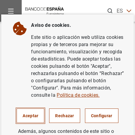
Buscar
ES
EN
Aviso de cookies.
Inicio
Noticias y eventos
Noticias del Banco Central Europeo
Volver
Este sitio o aplicación web utiliza cookies
Evolución monetaria de la zona
propias y de terceros para mejorar su
funcionamiento, visualización y recogida
del euro: junio 2012
de estadísticas. Puede aceptar todas las
cookies pulsando el botón "Aceptar",
26/07/2012
rechazarlas pulsando el botón “Rechazar”
o configurarlas pulsando el botón
ESPAÑA
"Configurar". Para más información,
consulte la
Política de cookies.
POLÍTICA MONETARIA
SITUACIÓN ECONÓMICA
Aceptar
Rechazar
Configurar
Además, algunos contenidos de este sitio o
Evolución monetaria de la zona del euro: