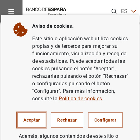
Buscar
ES
EN
Aviso de cookies.
Inicio
Noticias y eventos
Noticias del Banco Central Europeo
Volver
Este sitio o aplicación web utiliza cookies
Evolución monetaria de la zona
propias y de terceros para mejorar su
funcionamiento, visualización y recogida
del euro: enero 2012
de estadísticas. Puede aceptar todas las
cookies pulsando el botón "Aceptar",
27/02/2012
rechazarlas pulsando el botón “Rechazar”
o configurarlas pulsando el botón
ESPAÑA
"Configurar". Para más información,
consulte la
Política de cookies.
POLÍTICA MONETARIA
SITUACIÓN ECONÓMICA
Aceptar
Rechazar
Configurar
Además, algunos contenidos de este sitio o
Evolución monetaria de la zona del euro: