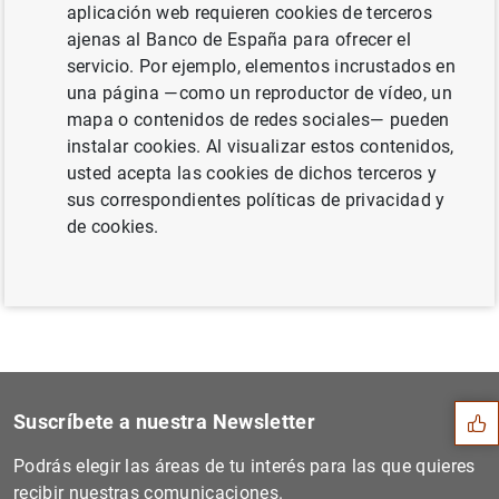
aplicación web requieren cookies de terceros
enero 2012 (228
KB
)
ajenas al Banco de España para ofrecer el
servicio. Por ejemplo, elementos incrustados en
una página —como un reproductor de vídeo, un
mapa o contenidos de redes sociales— pueden
Siguiente
instalar cookies. Al visualizar estos contenidos,
Estado financiero consolida...
usted acepta las cookies de dichos terceros y
sus correspondientes políticas de privacidad y
Anterior
de cookies.
Aceptación de los bonos gri...
Sugerencia
Suscríbete a nuestra Newsletter
Podrás elegir las áreas de tu interés para las que quieres
recibir nuestras comunicaciones.