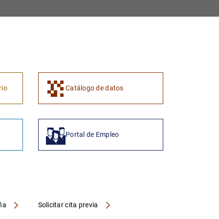
1
2
rio
Catálogo de datos
Portal de Empleo
aña
Solicitar cita previa