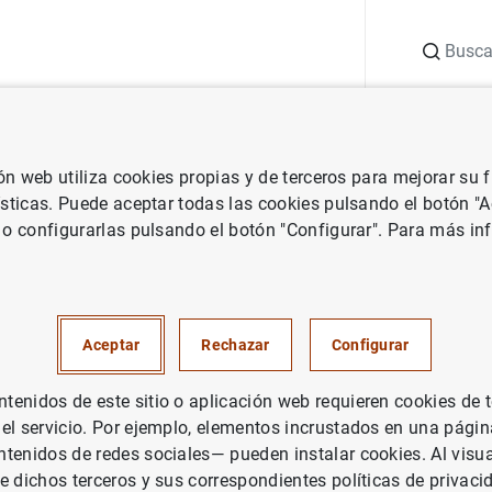
Buscar
uación
Punto de Información
Publicaciones
ión web utiliza cookies propias y de terceros para mejorar su
 Banco Central Europeo
Notas de prensa del Banco Central Europeo
ísticas. Puede aceptar todas las cookies pulsando el botón "
 o configurarlas pulsando el botón "Configurar". Para más in
 económica y financiera de la
sectores institucionales: cuart
Aceptar
Rechazar
Configurar
 de 2017
enidos de este sitio o aplicación web requieren cookies de 
 el servicio. Por ejemplo, elementos incrustados en una pág
PAÑA
tenidos de redes sociales— pueden instalar cookies. Al visua
UACIÓN ECONÓMICA
e dichos terceros y sus correspondientes políticas de privaci