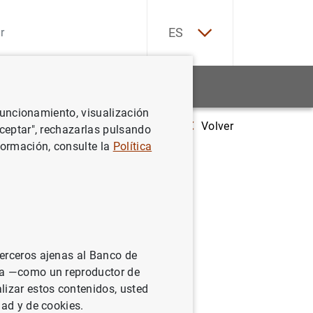
EN
ES
Estadísticas
Noticias y eventos
 funcionamiento, visualización
Volver
Evolución económica y financiera de la zona del euro por sectores ins
Aceptar", rechazarlas pulsando
formación, consulte la
Política
 zona del
o
terceros ajenas al Banco de
ina —como un reproductor de
lizar estos contenidos, usted
dad y de cookies.