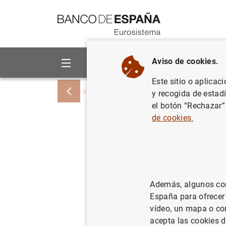
Ir a contenido
Aviso de cookies.
Sobre el Banco
Áreas de act
Este sitio o aplicac
Inicio
Noticias y eventos
Noticias del
y recogida de estad
el botón “Rechazar”
de cookies.
Evolución
euro por 
trimestre
Además, algunos cont
España para ofrecer
27/04/2018
ES
vídeo, un mapa o con
SIT
acepta las cookies d