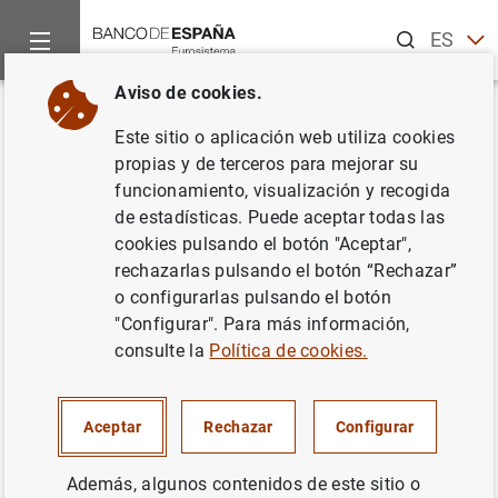
Buscar
ES
EN
Aviso de cookies.
Inicio
Noticias y eventos
Noticias del Banco Central Europeo
Volver
Este sitio o aplicación web utiliza cookies
Evolución económica y
propias y de terceros para mejorar su
funcionamiento, visualización y recogida
financiera de la zona del euro
de estadísticas. Puede aceptar todas las
por sectores institucionales:
cookies pulsando el botón "Aceptar",
rechazarlas pulsando el botón “Rechazar”
Cuarto trimestre de 2010
o configurarlas pulsando el botón
"Configurar". Para más información,
03/05/2011
consulte la
Política de cookies.
ESPAÑA
Aceptar
Rechazar
Configurar
SITUACIÓN ECONÓMICA
Además, algunos contenidos de este sitio o