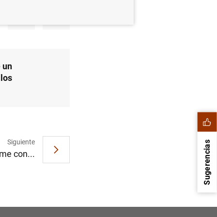
e un
 los
Siguiente
Sugerencias
rme con...