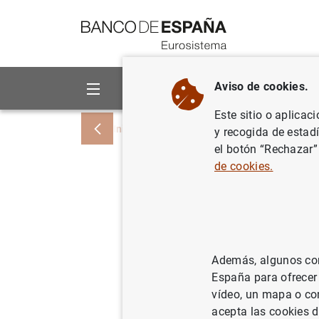
Ir a contenido
Aviso de cookies.
Sobre el Banco
Áreas de act
Este sitio o aplicac
Inicio
Noticias y eventos
Noticias del
y recogida de estad
el botón “Rechazar”
de cookies.
Evaluació
enlaces e
valores a
Además, algunos cont
sistemas 
España para ofrecer
vídeo, un mapa o con
euro
acepta las cookies d