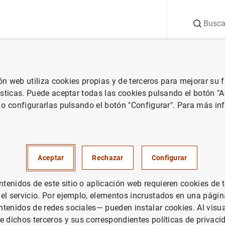
Buscar
uación
Punto de Información
Publicaciones
ión web utiliza cookies propias y de terceros para mejorar su
 Banco Central Europeo
Notas de prensa del Banco Central Europeo
ísticas. Puede aceptar todas las cookies pulsando el botón "
 o configurarlas pulsando el botón "Configurar". Para más in
n de los nuevos enlaces direc
n los que un depositario centr
Aceptar
Rechazar
Configurar
ctúa como intermediario entre
enidos de este sitio o aplicación web requieren cookies de 
de liquidación de valores de l
 el servicio. Por ejemplo, elementos incrustados en una pág
tenidos de redes sociales— pueden instalar cookies. Al visua
e dichos terceros y sus correspondientes políticas de privaci