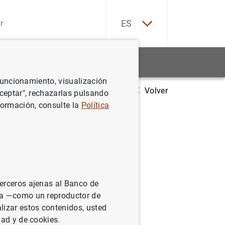
EN
ES
Estadísticas
Noticias y eventos
 funcionamiento, visualización
Volver
Evaluación de los nuevos enlaces directos y enlaces en los que un dep
Aceptar", rechazarlas pulsando
formación, consulte la
Política
tos y
al de
 los
terceros ajenas al Banco de
a zona del
ina —como un reproductor de
lizar estos contenidos, usted
dad y de cookies.