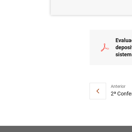
01/12/2011
Evalua
deposi
sistem
Anterior
2ª Confer