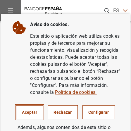
Buscar
ES
EN
Aviso de cookies.
Inicio
Noticias y eventos
Noticias del Banco Central Europeo
Volver
Este sitio o aplicación web utiliza cookies
Estado financiero consolidado
propias y de terceros para mejorar su
funcionamiento, visualización y recogida
del Eurosistema a 8 de octubre
de estadísticas. Puede aceptar todas las
de 2010
cookies pulsando el botón "Aceptar",
rechazarlas pulsando el botón “Rechazar”
o configurarlas pulsando el botón
12/10/2010
"Configurar". Para más información,
ESPAÑA
consulte la
Política de cookies.
POLÍTICA MONETARIA
SITUACIÓN ECONÓMICA
Aceptar
Rechazar
Configurar
Además, algunos contenidos de este sitio o