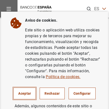
Buscar
ES
EN
Aviso de cookies.
Inicio
Noticias y eventos
Noticias del Banco Central Europeo
Volver
Este sitio o aplicación web utiliza cookies
Estado financiero consolidado
propias y de terceros para mejorar su
funcionamiento, visualización y recogida
del Eurosistema a 6 de
de estadísticas. Puede aceptar todas las
noviembre de 2015
cookies pulsando el botón "Aceptar",
rechazarlas pulsando el botón “Rechazar”
o configurarlas pulsando el botón
10/11/2015
"Configurar". Para más información,
ESPAÑA
consulte la
Política de cookies.
POLÍTICA MONETARIA
SITUACIÓN ECONÓMICA
Aceptar
Rechazar
Configurar
Además, algunos contenidos de este sitio o