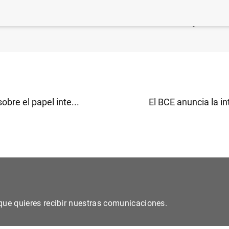
 financiero consolidado del Eurosistema a 6 de julio de 
obre el papel inte...
El BCE anuncia la in
s que quieres recibir nuestras comunicaciones.