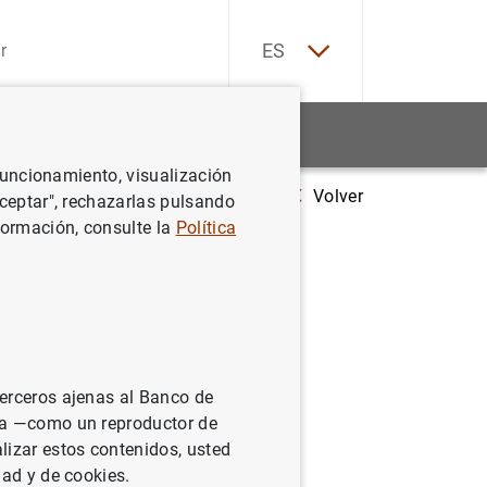
EN
ES
Estadísticas
Noticias y eventos
 funcionamiento, visualización
Volver
Estado financiero consolidado del Eurosistema a 6 de julio de 2012
Aceptar", rechazarlas pulsando
formación, consulte la
Política
sistema a
terceros ajenas al Banco de
ina —como un reproductor de
lizar estos contenidos, usted
dad y de cookies.