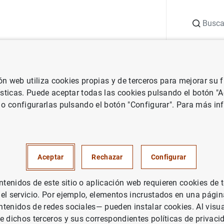
Buscar
uación
Punto de Información
Publicaciones
ión web utiliza cookies propias y de terceros para mejorar su
 Banco Central Europeo
Notas de prensa del Banco Central Europeo
ísticas. Puede aceptar todas las cookies pulsando el botón "
 o configurarlas pulsando el botón "Configurar". Para más in
nanciero consolidado del Euro
o de 2012
Aceptar
Rechazar
Configurar
UACIÓN ECONÓMICA
enidos de este sitio o aplicación web requieren cookies de 
 el servicio. Por ejemplo, elementos incrustados en una pág
ÍTICA MONETARIA
ESPAÑA
tenidos de redes sociales— pueden instalar cookies. Al visua
e dichos terceros y sus correspondientes políticas de privaci