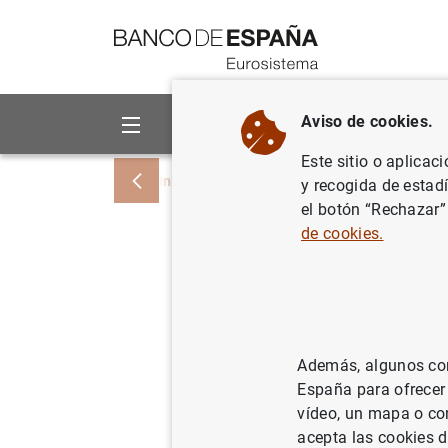
Ir a contenido
Aviso de cookies.
Sobre el Banco
Áreas de act
Este sitio o aplicac
Inicio
Noticias y eventos
Noticias del
y recogida de estad
el botón “Rechazar”
de cookies.
Estado fi
6 de juli
10/07/2012
SIT
Además, algunos cont
España para ofrecer
POL
vídeo, un mapa o con
acepta las cookies d