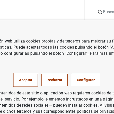
Buscar
uación
Punto de Información
Publicaciones
ión web utiliza cookies propias y de terceros para mejorar su
 Banco Central Europeo
Notas de prensa del Banco Central Europeo
ísticas. Puede aceptar todas las cookies pulsando el botón "
 o configurarlas pulsando el botón "Configurar". Para más in
nanciero consolidado del Euro
iembre de 2021
Aceptar
Rechazar
Configurar
ÍTICA MONETARIA
enidos de este sitio o aplicación web requieren cookies de 
 el servicio. Por ejemplo, elementos incrustados en una pág
, EUROSISTEMA
tenidos de redes sociales— pueden instalar cookies. Al visua
e dichos terceros y sus correspondientes políticas de privaci