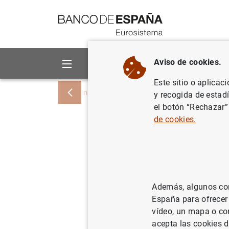
Ir a contenido
Aviso de cookies.
Sobre el Banco
Áreas de act
Este sitio o aplicac
Inicio
Noticias y eventos
Noticias del
y recogida de estad
el botón “Rechazar”
de cookies.
Estado fi
5 de nov
09/11/2021
POL
Además, algunos cont
España para ofrecer
BCE
vídeo, un mapa o con
acepta las cookies d