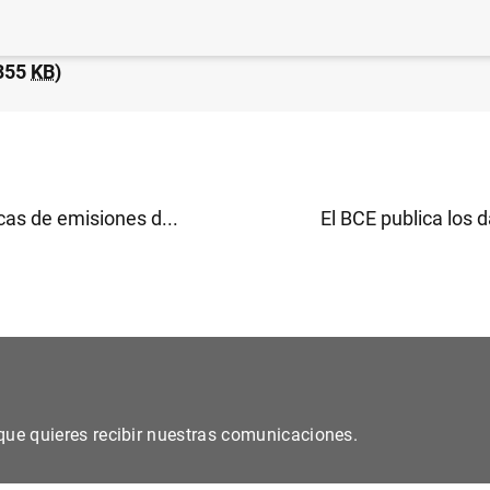
 financiero consolidado del Eurosistema a 5 de noviemb
355
KB
)
cas de emisiones d...
El BCE publica los d
s que quieres recibir nuestras comunicaciones.