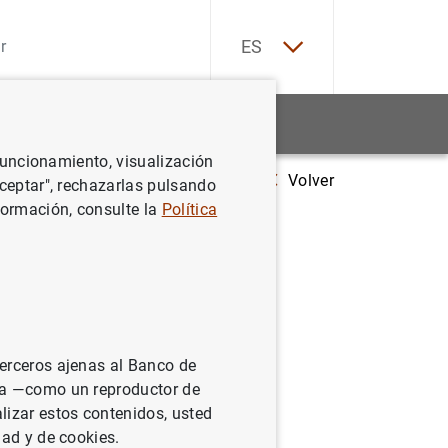
EN
ES
Estadísticas
Noticias y eventos
 funcionamiento, visualización
Volver
Estado financiero consolidado del Eurosistema a 5 de noviembre de 
Aceptar", rechazarlas pulsando
formación, consulte la
Política
sistema a
terceros ajenas al Banco de
ina —como un reproductor de
lizar estos contenidos, usted
dad y de cookies.