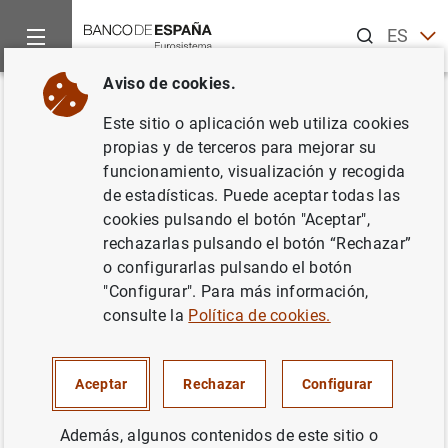
Buscar
ES
EN
Aviso de cookies.
Inicio
Noticias y eventos
Noticias del Banco Central Europeo
Volver
Este sitio o aplicación web utiliza cookies
Estado financiero consolidado
propias y de terceros para mejorar su
funcionamiento, visualización y recogida
del Eurosistema a 31 de mayo
de estadísticas. Puede aceptar todas las
de 2013
cookies pulsando el botón "Aceptar",
rechazarlas pulsando el botón “Rechazar”
o configurarlas pulsando el botón
04/06/2013
"Configurar". Para más información,
SITUACIÓN ECONÓMICA
consulte la
Política de cookies.
POLÍTICA MONETARIA
ESPAÑA
Aceptar
Rechazar
Configurar
Además, algunos contenidos de este sitio o