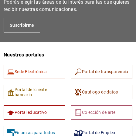
Podrás elegir las áreas de tu interés para las que quieres
recibir nuestras comunicaciones.
Suscribirme
Nuestros portales
Sede Electrónica
Portal de transparencia
1
2
Portal del cliente
Catálogo de datos
bancario
Portal educativo
Colección de arte
Finanzas para todos
Portal de Empleo