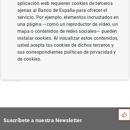
aplicación web requieren cookies de terceros
Estado financiero consolidado del
ajenas al Banco de España para ofrecer el
Eurosistema a 31 de mayo de 2013 (97
KB
)
servicio. Por ejemplo, elementos incrustados en
una página —como un reproductor de vídeo, un
mapa o contenidos de redes sociales— pueden
instalar cookies. Al visualizar estos contenidos,
usted acepta las cookies de dichos terceros y
Siguiente
Declaración de la CE y el B...
sus correspondientes políticas de privacidad y
de cookies.
Anterior
El BCE publica su Informe d...
Sugerencia
Suscríbete a nuestra Newsletter