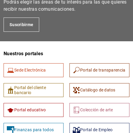
Podrás elegir las áreas de tu interés para las que quieres
recibir nuestras comunicaciones.
Suscribirme
Nuestros portales
Sede Electrónica
Portal de transparencia
1
2
Portal del cliente
Catálogo de datos
bancario
Portal educativo
Colección de arte
Finanzas para todos
Portal de Empleo