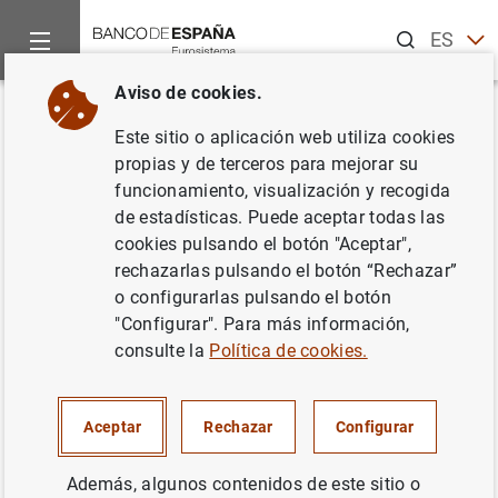
Buscar
ES
EN
Aviso de cookies.
Inicio
Noticias y eventos
Noticias del Banco Central Europeo
Volver
Este sitio o aplicación web utiliza cookies
Estado financiero consolidado
propias y de terceros para mejorar su
funcionamiento, visualización y recogida
del Eurosistema a 3 de febrero
de estadísticas. Puede aceptar todas las
de 2017
cookies pulsando el botón "Aceptar",
rechazarlas pulsando el botón “Rechazar”
o configurarlas pulsando el botón
07/02/2017
"Configurar". Para más información,
SITUACIÓN ECONÓMICA
consulte la
Política de cookies.
ESPAÑA
POLÍTICA MONETARIA
Aceptar
Rechazar
Configurar
Además, algunos contenidos de este sitio o