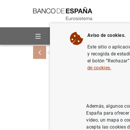
Ir a contenido
Aviso de cookies.
Sobre el Banco
Áreas de act
Este sitio o aplicac
Inicio
Noticias y eventos
Noticias del
y recogida de estad
el botón “Rechazar”
de cookies.
Estado fi
3 de febr
07/02/2012
SIT
Además, algunos cont
España para ofrecer
POL
vídeo, un mapa o con
acepta las cookies d