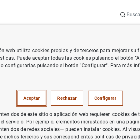
Buscar
uación
Punto de Información
Publicaciones
ión web utiliza cookies propias y de terceros para mejorar su
 Banco Central Europeo
Notas de prensa del Banco Central Europeo
ísticas. Puede aceptar todas las cookies pulsando el botón "
 o configurarlas pulsando el botón "Configurar". Para más in
nanciero consolidado del Euro
ero de 2012
Aceptar
Rechazar
Configurar
UACIÓN ECONÓMICA
enidos de este sitio o aplicación web requieren cookies de 
 el servicio. Por ejemplo, elementos incrustados en una pág
ÍTICA MONETARIA
ESPAÑA
tenidos de redes sociales— pueden instalar cookies. Al visua
e dichos terceros y sus correspondientes políticas de privaci