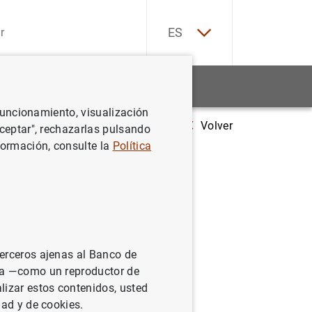
EN
ES
Estadísticas
Noticias y eventos
 funcionamiento, visualización
Volver
Estado financiero consolidado del Eurosistema a 3 de febrero de 201
Aceptar", rechazarlas pulsando
formación, consulte la
Política
sistema a
terceros ajenas al Banco de
ina —como un reproductor de
lizar estos contenidos, usted
dad y de cookies.