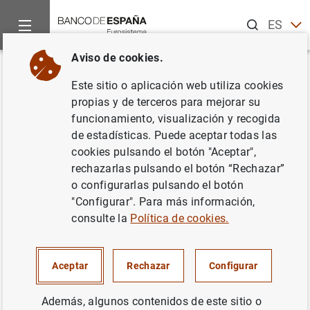
Buscar
ES
EN
Aviso de cookies.
Inicio
Noticias y eventos
Noticias del Banco Central Europeo
Volver
Este sitio o aplicación web utiliza cookies
Estado financiero consolidado
propias y de terceros para mejorar su
funcionamiento, visualización y recogida
del Eurosistema a 29 de mayo
de estadísticas. Puede aceptar todas las
de 2020
cookies pulsando el botón "Aceptar",
rechazarlas pulsando el botón “Rechazar”
o configurarlas pulsando el botón
02/06/2020
"Configurar". Para más información,
ESPAÑA
consulte la
Política de cookies.
POLÍTICA MONETARIA
SITUACIÓN ECONÓMICA
Aceptar
Rechazar
Configurar
Además, algunos contenidos de este sitio o