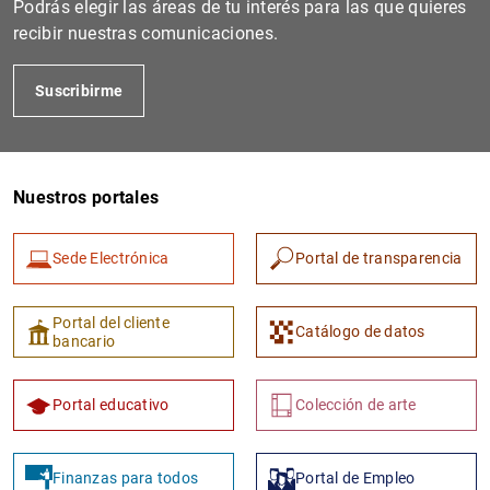
Podrás elegir las áreas de tu interés para las que quieres
recibir nuestras comunicaciones.
Suscribirme
Nuestros portales
Sede Electrónica
Portal de transparencia
1
2
Portal del cliente
Catálogo de datos
bancario
Portal educativo
Colección de arte
Finanzas para todos
Portal de Empleo