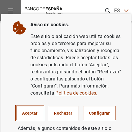
Buscar
ES
EN
Aviso de cookies.
Inicio
Noticias y eventos
Noticias del Banco Central Europeo
Volver
Este sitio o aplicación web utiliza cookies
Estado financiero consolidado
propias y de terceros para mejorar su
funcionamiento, visualización y recogida
del Eurosistema a 29 de de
de estadísticas. Puede aceptar todas las
marzo de 2019
cookies pulsando el botón "Aceptar",
rechazarlas pulsando el botón “Rechazar”
o configurarlas pulsando el botón
03/04/2019
"Configurar". Para más información,
POLÍTICA MONETARIA
consulte la
Política de cookies.
ESPAÑA
SITUACIÓN ECONÓMICA
Aceptar
Rechazar
Configurar
Además, algunos contenidos de este sitio o