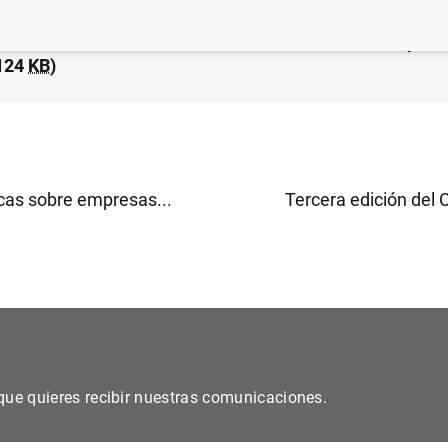
 financiero consolidado del Eurosistema a 27 de septie
124
KB
)
icas sobre empresas...
Tercera edición del 
s que quieres recibir nuestras comunicaciones.