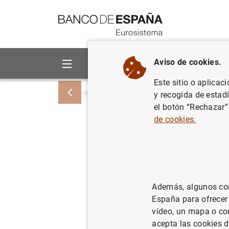
Ir a contenido
Aviso de cookies.
Sobre el Banco
Áreas de act
Este sitio o aplicac
Inicio
Noticias y eventos
Noticias del
y recogida de estad
el botón “Rechazar”
de cookies.
Estado fi
27 de se
01/10/2013
POL
Además, algunos cont
España para ofrecer
ES
vídeo, un mapa o con
acepta las cookies d