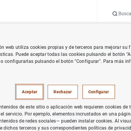
Buscar
uación
Punto de Información
Publicaciones
ión web utiliza cookies propias y de terceros para mejorar su
 Banco Central Europeo
Notas de prensa del Banco Central Europeo
ísticas. Puede aceptar todas las cookies pulsando el botón "
 o configurarlas pulsando el botón "Configurar". Para más in
nanciero consolidado del Euro
ptiembre de 2013
Aceptar
Rechazar
Configurar
ÍTICA MONETARIA
enidos de este sitio o aplicación web requieren cookies de 
 el servicio. Por ejemplo, elementos incrustados en una pág
PAÑA
SITUACIÓN ECONÓMICA
tenidos de redes sociales— pueden instalar cookies. Al visua
e dichos terceros y sus correspondientes políticas de privaci