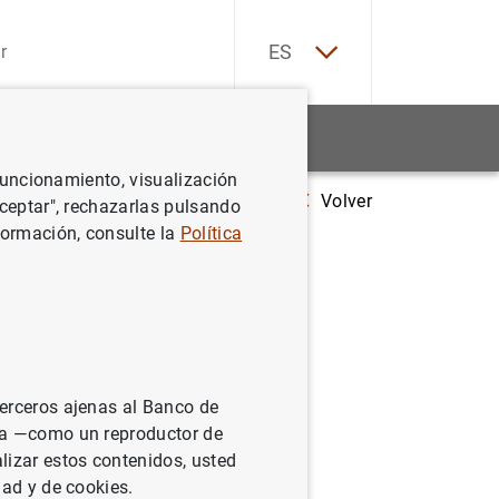
EN
ES
Estadísticas
Noticias y eventos
 funcionamiento, visualización
Volver
Estado financiero consolidado del Eurosistema a 27 de septiembre d
Aceptar", rechazarlas pulsando
formación, consulte la
Política
sistema a
terceros ajenas al Banco de
ina —como un reproductor de
lizar estos contenidos, usted
dad y de cookies.