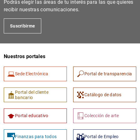
Podrás elegir las áreas de tu interés para las que quieres
recibir nuestras comunicaciones.
Suscribirme
Nuestros portales
Sede Electrónica
Portal de transparencia
1
2
Portal del cliente
Catálogo de datos
bancario
Portal educativo
Colección de arte
Finanzas para todos
Portal de Empleo