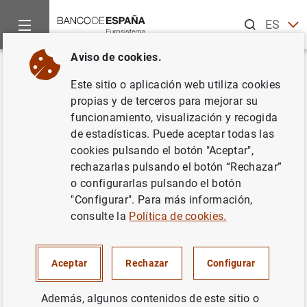
Buscar
ES
EN
Aviso de cookies.
Inicio
Noticias y eventos
Noticias del Banco Central Europeo
Volver
Este sitio o aplicación web utiliza cookies
Estado financiero consolidado
propias y de terceros para mejorar su
funcionamiento, visualización y recogida
del Eurosistema a 25 de agosto
de estadísticas. Puede aceptar todas las
de 2017
cookies pulsando el botón "Aceptar",
rechazarlas pulsando el botón “Rechazar”
o configurarlas pulsando el botón
29/08/2017
"Configurar". Para más información,
ESPAÑA
consulte la
Política de cookies.
POLÍTICA MONETARIA
SITUACIÓN ECONÓMICA
Aceptar
Rechazar
Configurar
Además, algunos contenidos de este sitio o