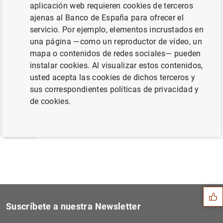
aplicación web requieren cookies de terceros
Estado financiero consolidado del
ajenas al Banco de España para ofrecer el
Eurosistema a 25 de agosto de 2017 (29
KB
)
servicio. Por ejemplo, elementos incrustados en
una página —como un reproductor de vídeo, un
mapa o contenidos de redes sociales— pueden
instalar cookies. Al visualizar estos contenidos,
usted acepta las cookies de dichos terceros y
Siguiente
Evolución monetaria de la z...
sus correspondientes políticas de privacidad y
de cookies.
Anterior
Estadísticas de los tipos d...
Sugerencia
Suscríbete a nuestra Newsletter