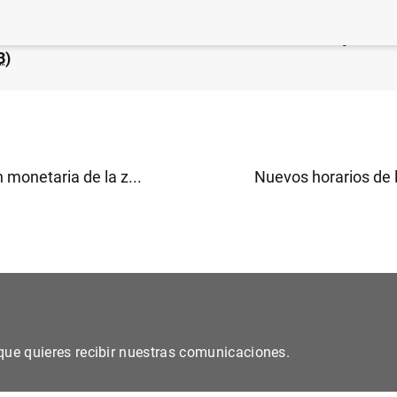
 financiero consolidado del Eurosistema a 24 de junio d
B
)
 monetaria de la z...
Nuevos horarios de l
s que quieres recibir nuestras comunicaciones.