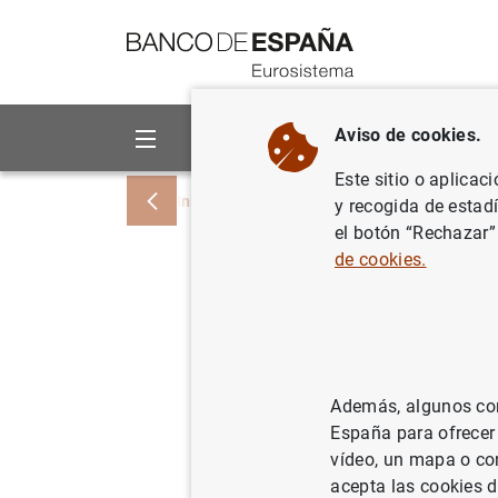
Ir a contenido
Aviso de cookies.
Sobre el Banco
Áreas de act
Este sitio o aplicac
Inicio
Noticias y eventos
Noticias del
y recogida de estad
el botón “Rechazar”
de cookies.
Estado fi
24 de jun
28/06/2022
SIT
Además, algunos cont
España para ofrecer
ES
vídeo, un mapa o con
acepta las cookies d