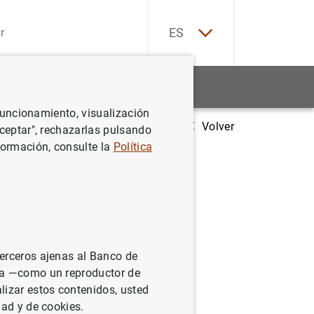
EN
ES
Estadísticas
Noticias y eventos
 funcionamiento, visualización
Volver
Estado financiero consolidado del Eurosistema a 24 de junio de 2022
Aceptar", rechazarlas pulsando
formación, consulte la
Política
sistema a
terceros ajenas al Banco de
ina —como un reproductor de
lizar estos contenidos, usted
dad y de cookies.