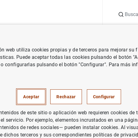
Buscar
uación
Punto de Información
Publicaciones
ión web utiliza cookies propias y de terceros para mejorar su
 Banco Central Europeo
Notas de prensa del Banco Central Europeo
ísticas. Puede aceptar todas las cookies pulsando el botón "
 o configurarlas pulsando el botón "Configurar". Para más in
nanciero consolidado del Euro
io de 2022
Aceptar
Rechazar
Configurar
UACIÓN ECONÓMICA
enidos de este sitio o aplicación web requieren cookies de 
 el servicio. Por ejemplo, elementos incrustados en una pág
PAÑA
tenidos de redes sociales— pueden instalar cookies. Al visua
e dichos terceros y sus correspondientes políticas de privaci