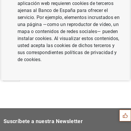
aplicación web requieren cookies de terceros
Estado financiero consolidado del
ajenas al Banco de España para ofrecer el
Eurosistema a 23 de abril de 2021 (206
KB
)
servicio. Por ejemplo, elementos incrustados en
una página —como un reproductor de vídeo, un
mapa o contenidos de redes sociales— pueden
instalar cookies. Al visualizar estos contenidos,
usted acepta las cookies de dichos terceros y
Siguiente
Resultados de la encuesta d...
sus correspondientes políticas de privacidad y
de cookies.
Anterior
Evolución económica y finan...
Sugerencia
Suscríbete a nuestra Newsletter