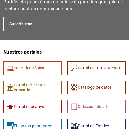
Podrás elegir las áreas de tu interés para las que quieres
recibir nuestras comunicaciones.
Suscribirme
Nuestros portales
Sede Electrónica
Portal de transparencia
1
2
Portal del cliente
Catálogo de datos
bancario
Portal educativo
Colección de arte
Finanzas para todos
Portal de Empleo