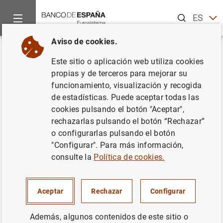
Buscar
ES
EN
Aviso de cookies.
Inicio
Noticias y eventos
Noticias del Banco Central Europeo
Volver
Este sitio o aplicación web utiliza cookies
Estado financiero consolidado
propias y de terceros para mejorar su
funcionamiento, visualización y recogida
del Eurosistema a 23 de abril de
de estadísticas. Puede aceptar todas las
2021
cookies pulsando el botón "Aceptar",
rechazarlas pulsando el botón “Rechazar”
o configurarlas pulsando el botón
27/04/2021
"Configurar". Para más información,
POLÍTICA MONETARIA
consulte la
Política de cookies.
ESPAÑA
SITUACIÓN ECONÓMICA
Aceptar
Rechazar
Configurar
Además, algunos contenidos de este sitio o