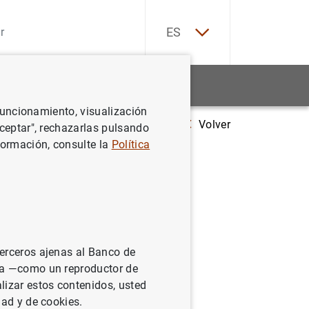
EN
ES
Estadísticas
Noticias y eventos
 funcionamiento, visualización
Volver
Estado financiero consolidado del Eurosistema a 22 de febrero de 20
Aceptar", rechazarlas pulsando
formación, consulte la
Política
sistema a
terceros ajenas al Banco de
ina —como un reproductor de
lizar estos contenidos, usted
dad y de cookies.