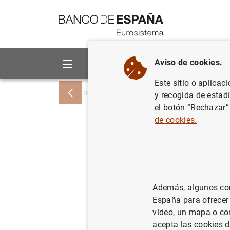
Ir a contenido
Aviso de cookies.
Sobre el Banco
Áreas de act
Este sitio o aplicac
Inicio
Noticias y eventos
Noticias del
y recogida de estad
el botón “Rechazar”
de cookies.
Estado fi
22 de feb
26/02/2013
SIT
Además, algunos cont
España para ofrecer
ES
vídeo, un mapa o con
acepta las cookies d