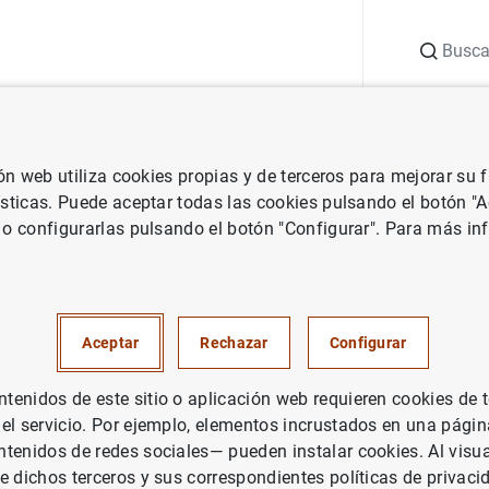
Buscar
uación
Punto de Información
Publicaciones
ión web utiliza cookies propias y de terceros para mejorar su
 Banco Central Europeo
Notas de prensa del Banco Central Europeo
ísticas. Puede aceptar todas las cookies pulsando el botón "
 o configurarlas pulsando el botón "Configurar". Para más in
nanciero consolidado del Euro
rero de 2013
Aceptar
Rechazar
Configurar
UACIÓN ECONÓMICA
enidos de este sitio o aplicación web requieren cookies de 
 el servicio. Por ejemplo, elementos incrustados en una pág
PAÑA
POLÍTICA MONETARIA
tenidos de redes sociales— pueden instalar cookies. Al visua
e dichos terceros y sus correspondientes políticas de privaci