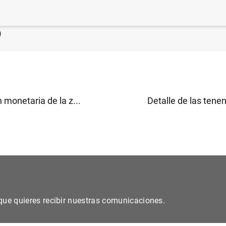
 financiero consolidado del Eurosistema a 22 de febrer
)
 monetaria de la z...
Detalle de las tenen
s que quieres recibir nuestras comunicaciones.