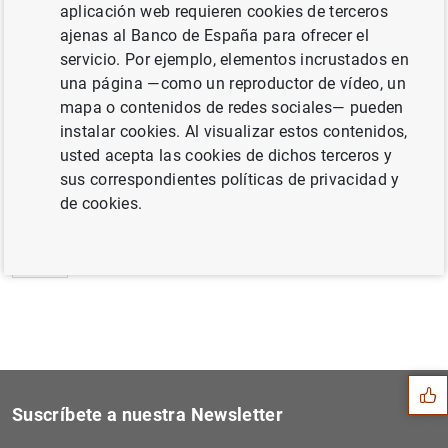
aplicación web requieren cookies de terceros
Estado financiero consolidado del
ajenas al Banco de España para ofrecer el
Eurosistema a 19 de agosto de 2016 (36
KB
)
servicio. Por ejemplo, elementos incrustados en
una página —como un reproductor de vídeo, un
mapa o contenidos de redes sociales— pueden
instalar cookies. Al visualizar estos contenidos,
usted acepta las cookies de dichos terceros y
Siguiente
Balanza de pagos mensual de...
sus correspondientes políticas de privacidad y
de cookies.
Anterior
El BCE publica los datos ba...
Sugerencia
Suscríbete a nuestra Newsletter