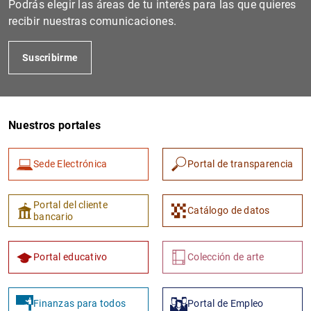
Podrás elegir las áreas de tu interés para las que quieres
recibir nuestras comunicaciones.
Suscribirme
Nuestros portales
Sede Electrónica
Portal de transparencia
1
2
Portal del cliente
Catálogo de datos
bancario
Portal educativo
Colección de arte
Finanzas para todos
Portal de Empleo