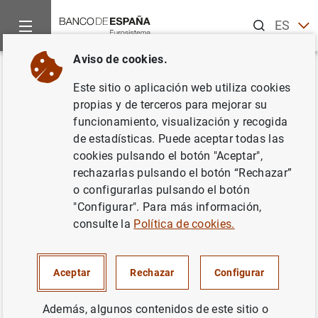
Buscar
ES
EN
Aviso de cookies.
Inicio
Noticias y eventos
Noticias del Banco Central Europeo
Volver
Este sitio o aplicación web utiliza cookies
Estado financiero consolidado
propias y de terceros para mejorar su
funcionamiento, visualización y recogida
del Eurosistema a 19 de agosto
de estadísticas. Puede aceptar todas las
de 2016
cookies pulsando el botón "Aceptar",
rechazarlas pulsando el botón “Rechazar”
o configurarlas pulsando el botón
23/08/2016
"Configurar". Para más información,
ESPAÑA
consulte la
Política de cookies.
POLÍTICA MONETARIA
SITUACIÓN ECONÓMICA
Aceptar
Rechazar
Configurar
Además, algunos contenidos de este sitio o