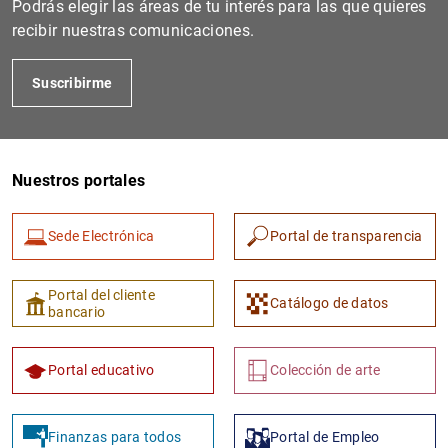
Podrás elegir las áreas de tu interés para las que quieres
recibir nuestras comunicaciones.
Suscribirme
Nuestros portales
Sede Electrónica
Portal de transparencia
1
2
Portal del cliente
Catálogo de datos
bancario
Portal educativo
Colección de arte
Finanzas para todos
Portal de Empleo