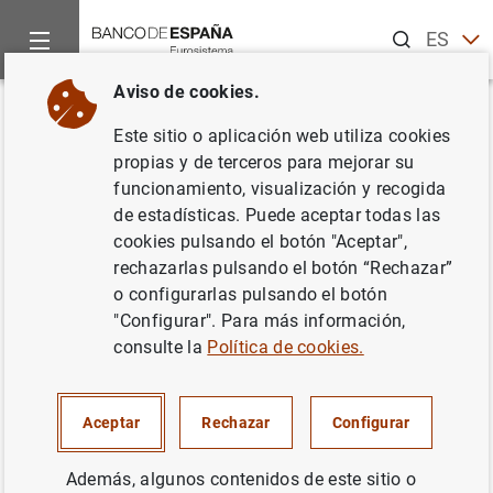
Buscar
ES
EN
Aviso de cookies.
Inicio
Noticias y eventos
Noticias del Banco Central Europeo
Volver
Este sitio o aplicación web utiliza cookies
Estado financiero consolidado
propias y de terceros para mejorar su
funcionamiento, visualización y recogida
del Eurosistema a 18 de julio de
de estadísticas. Puede aceptar todas las
2014
cookies pulsando el botón "Aceptar",
rechazarlas pulsando el botón “Rechazar”
o configurarlas pulsando el botón
22/07/2014
"Configurar". Para más información,
SITUACIÓN ECONÓMICA
consulte la
Política de cookies.
POLÍTICA MONETARIA
ESPAÑA
Aceptar
Rechazar
Configurar
Además, algunos contenidos de este sitio o