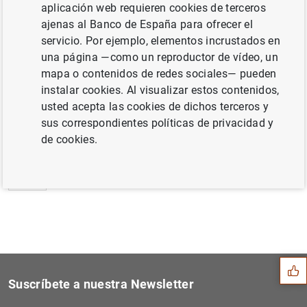
aplicación web requieren cookies de terceros
Estado financiero consolidado del
ajenas al Banco de España para ofrecer el
Eurosistema a 18 de julio de 2014 (171
KB
)
servicio. Por ejemplo, elementos incrustados en
una página —como un reproductor de vídeo, un
mapa o contenidos de redes sociales— pueden
instalar cookies. Al visualizar estos contenidos,
usted acepta las cookies de dichos terceros y
Siguiente
Estadísticas de fondos de i...
sus correspondientes políticas de privacidad y
de cookies.
Anterior
Lituania se incorporará a l...
Sugerencia
Suscríbete a nuestra Newsletter