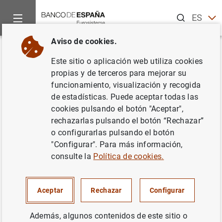
Buscar
ES
EN
Aviso de cookies.
Inicio
Noticias y eventos
Noticias del Banco Central Europeo
Volver
Este sitio o aplicación web utiliza cookies
Estado financiero consolidado
propias y de terceros para mejorar su
funcionamiento, visualización y recogida
del Eurosistema a 16 de agosto
de estadísticas. Puede aceptar todas las
de 2019
cookies pulsando el botón "Aceptar",
rechazarlas pulsando el botón “Rechazar”
o configurarlas pulsando el botón
20/08/2019
"Configurar". Para más información,
ESPAÑA
consulte la
Política de cookies.
POLÍTICA MONETARIA
SITUACIÓN ECONÓMICA
Aceptar
Rechazar
Configurar
Además, algunos contenidos de este sitio o