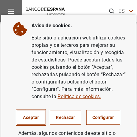
Buscar
ES
EN
Aviso de cookies.
Inicio
Noticias y eventos
Noticias del Banco Central Europeo
Volver
Este sitio o aplicación web utiliza cookies
Estado financiero consolidado
propias y de terceros para mejorar su
funcionamiento, visualización y recogida
del Eurosistema a 15 de agosto
de estadísticas. Puede aceptar todas las
de 2014
cookies pulsando el botón "Aceptar",
rechazarlas pulsando el botón “Rechazar”
o configurarlas pulsando el botón
19/08/2014
"Configurar". Para más información,
ESPAÑA
consulte la
Política de cookies.
POLÍTICA MONETARIA
SITUACIÓN ECONÓMICA
Aceptar
Rechazar
Configurar
Además, algunos contenidos de este sitio o