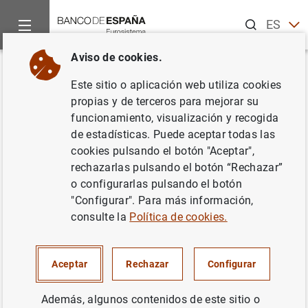
Buscar
ES
EN
Aviso de cookies.
Inicio
Noticias y eventos
Noticias del Banco Central Europeo
Volver
Este sitio o aplicación web utiliza cookies
Estado financiero consolidado
propias y de terceros para mejorar su
funcionamiento, visualización y recogida
del Eurosistema a 14 de agosto
de estadísticas. Puede aceptar todas las
de 2015
cookies pulsando el botón "Aceptar",
rechazarlas pulsando el botón “Rechazar”
o configurarlas pulsando el botón
18/08/2015
"Configurar". Para más información,
POLÍTICA MONETARIA
consulte la
Política de cookies.
ESPAÑA
SITUACIÓN ECONÓMICA
Aceptar
Rechazar
Configurar
Además, algunos contenidos de este sitio o