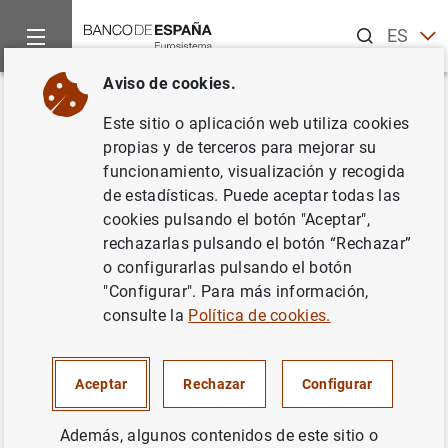
Buscar
ES
EN
Aviso de cookies.
Inicio
Noticias y eventos
Noticias del Banco Central Europeo
Volver
Este sitio o aplicación web utiliza cookies
Estado financiero consolidado
propias y de terceros para mejorar su
funcionamiento, visualización y recogida
del Eurosistema a 12 de
de estadísticas. Puede aceptar todas las
diciembre de 2014
cookies pulsando el botón "Aceptar",
rechazarlas pulsando el botón “Rechazar”
o configurarlas pulsando el botón
16/12/2014
"Configurar". Para más información,
POLÍTICA MONETARIA
consulte la
Política de cookies.
ESPAÑA
SITUACIÓN ECONÓMICA
Aceptar
Rechazar
Configurar
Además, algunos contenidos de este sitio o