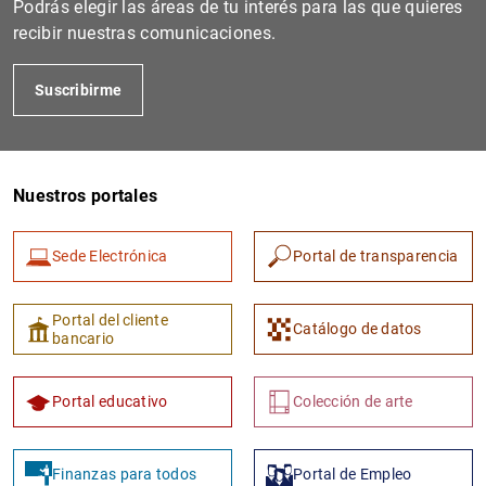
Podrás elegir las áreas de tu interés para las que quieres
recibir nuestras comunicaciones.
Suscribirme
Nuestros portales
Sede Electrónica
Portal de transparencia
1
2
Portal del cliente
Catálogo de datos
bancario
Portal educativo
Colección de arte
Finanzas para todos
Portal de Empleo