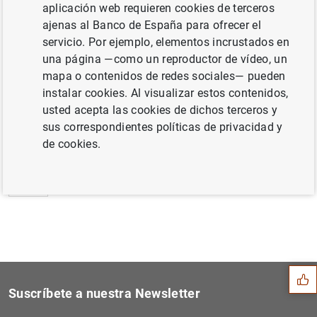
aplicación web requieren cookies de terceros
Estado financiero consolidado del
ajenas al Banco de España para ofrecer el
Eurosistema a 12 de agosto de 2016 (98
KB
)
servicio. Por ejemplo, elementos incrustados en
una página —como un reproductor de vídeo, un
mapa o contenidos de redes sociales— pueden
instalar cookies. Al visualizar estos contenidos,
usted acepta las cookies de dichos terceros y
Siguiente
Estadísticas de emisiones d...
sus correspondientes políticas de privacidad y
de cookies.
Anterior
Estadísticas de fondos de i...
Sugerencia
Suscríbete a nuestra Newsletter