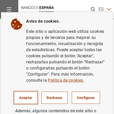
Buscar
ES
EN
Aviso de cookies.
Inicio
Noticias y eventos
Noticias del Banco Central Europeo
Volver
Este sitio o aplicación web utiliza cookies
Estado financiero consolidado
propias y de terceros para mejorar su
funcionamiento, visualización y recogida
del Eurosistema a 12 de agosto
de estadísticas. Puede aceptar todas las
de 2016
cookies pulsando el botón "Aceptar",
rechazarlas pulsando el botón “Rechazar”
o configurarlas pulsando el botón
16/08/2016
"Configurar". Para más información,
ESPAÑA
consulte la
Política de cookies.
POLÍTICA MONETARIA
SITUACIÓN ECONÓMICA
Aceptar
Rechazar
Configurar
Además, algunos contenidos de este sitio o