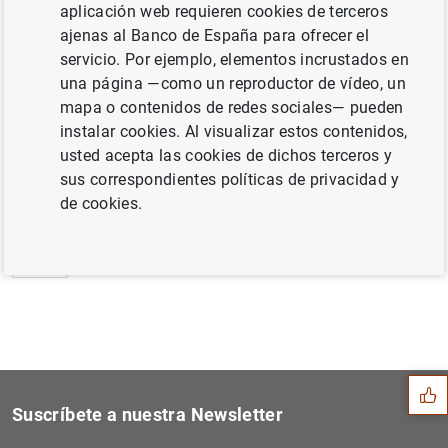
aplicación web requieren cookies de terceros
Estado financiero consolidado del
ajenas al Banco de España para ofrecer el
Eurosistema a 11 de julio de 2014 (157
KB
)
servicio. Por ejemplo, elementos incrustados en
una página —como un reproductor de vídeo, un
mapa o contenidos de redes sociales— pueden
instalar cookies. Al visualizar estos contenidos,
usted acepta las cookies de dichos terceros y
Siguiente
Los datos muestran un liger...
sus correspondientes políticas de privacidad y
de cookies.
Anterior
Señales de cambio en el uso...
Sugerencia
Suscríbete a nuestra Newsletter