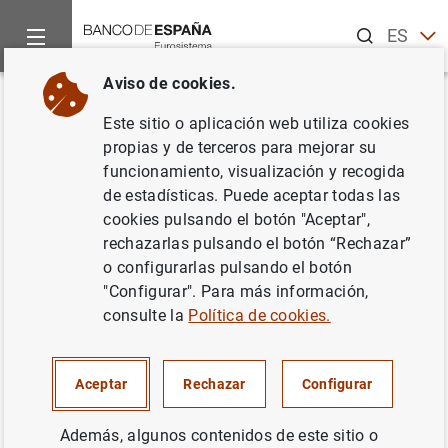
Buscar
ES
EN
Aviso de cookies.
Inicio
Noticias y eventos
Noticias del Banco Central Europeo
Volver
Este sitio o aplicación web utiliza cookies
Estado financiero consolidado
propias y de terceros para mejorar su
funcionamiento, visualización y recogida
del Eurosistema a 11 de julio de
de estadísticas. Puede aceptar todas las
2014
cookies pulsando el botón "Aceptar",
rechazarlas pulsando el botón “Rechazar”
o configurarlas pulsando el botón
15/07/2014
"Configurar". Para más información,
ESPAÑA
consulte la
Política de cookies.
POLÍTICA MONETARIA
SITUACIÓN ECONÓMICA
Aceptar
Rechazar
Configurar
Además, algunos contenidos de este sitio o