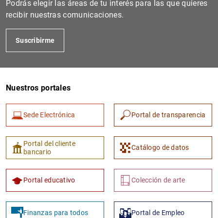
Podrás elegir las áreas de tu interés para las que quieres
recibir nuestras comunicaciones.
Suscribirme
Nuestros portales
Sede Electrónica
Portal de transparencia
1
2
Portal del cliente
Catálogo de datos
bancario
Portal educativo
Colección de arte
Finanzas para todos
Portal de Empleo