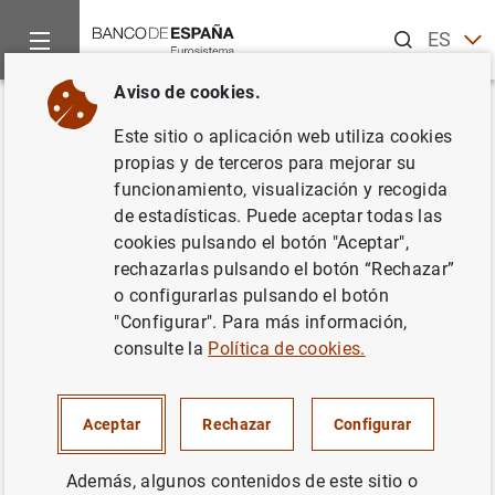
Buscar
ES
EN
Aviso de cookies.
Inicio
Noticias y eventos
Noticias del Banco Central Europeo
Volver
Este sitio o aplicación web utiliza cookies
Estado financiero consolidado
propias y de terceros para mejorar su
funcionamiento, visualización y recogida
del Eurosistema a 11 de enero
de estadísticas. Puede aceptar todas las
de 2013
cookies pulsando el botón "Aceptar",
rechazarlas pulsando el botón “Rechazar”
o configurarlas pulsando el botón
15/01/2013
"Configurar". Para más información,
ESPAÑA
consulte la
Política de cookies.
POLÍTICA MONETARIA
SITUACIÓN ECONÓMICA
Aceptar
Rechazar
Configurar
Además, algunos contenidos de este sitio o