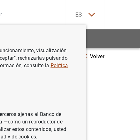
EN
ES
Estadísticas
Noticias y eventos
 funcionamiento, visualización
Volver
Estadísticas sobre empresas de seguros y fondos de pensiones de la z
Aceptar", rechazarlas pulsando
formación, consulte la
Política
s y
: Tercer
terceros ajenas al Banco de
ina —como un reproductor de
lizar estos contenidos, usted
dad y de cookies.