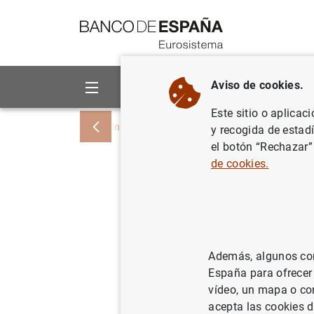
Ir a contenido
Aviso de cookies.
Sobre el Banco
Áreas de act
Este sitio o aplicac
Inicio
Noticias y eventos
Noticias del
y recogida de estad
el botón “Rechazar”
de cookies.
Estadísti
fondos de
trimestre
Además, algunos cont
España para ofrecer
08/01/2014
vídeo, un mapa o con
acepta las cookies d