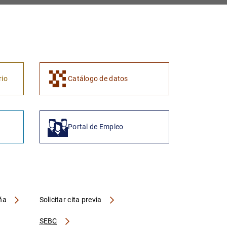
1
2
rio
Catálogo de datos
Portal de Empleo
aña
Solicitar cita previa
SEBC