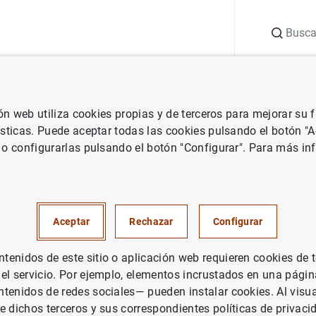
Buscar
uación
Punto de Información
Publicaciones
ión web utiliza cookies propias y de terceros para mejorar su
 Banco Central Europeo
Notas de prensa del Banco Central Europeo
ísticas. Puede aceptar todas las cookies pulsando el botón "
 o configurarlas pulsando el botón "Configurar". Para más in
cas sobre empresas de seguro
 pensiones de la zona del euro
Aceptar
Rechazar
Configurar
 de 2013
enidos de este sitio o aplicación web requieren cookies de 
 el servicio. Por ejemplo, elementos incrustados en una pág
tenidos de redes sociales— pueden instalar cookies. Al visua
e dichos terceros y sus correspondientes políticas de privaci