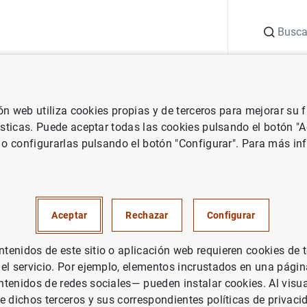
Buscar
uación
Punto de Información
Publicaciones
ión web utiliza cookies propias y de terceros para mejorar su
 Banco Central Europeo
Notas de prensa del Banco Central Europeo
ísticas. Puede aceptar todas las cookies pulsando el botón "
 o configurarlas pulsando el botón "Configurar". Para más in
cas sobre empresas de seguro
 pensiones de la zona del eur
Aceptar
Rechazar
Configurar
 de 2012
enidos de este sitio o aplicación web requieren cookies de 
 el servicio. Por ejemplo, elementos incrustados en una pág
tenidos de redes sociales— pueden instalar cookies. Al visua
e dichos terceros y sus correspondientes políticas de privaci