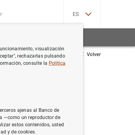
EN
ES
Estadísticas
Noticias y eventos
 funcionamiento, visualización
Volver
Estadísticas sobre empresas de seguros y fondos de pensiones de la 
Aceptar", rechazarlas pulsando
formación, consulte la
Política
s y
o: Primer
terceros ajenas al Banco de
ina —como un reproductor de
lizar estos contenidos, usted
dad y de cookies.