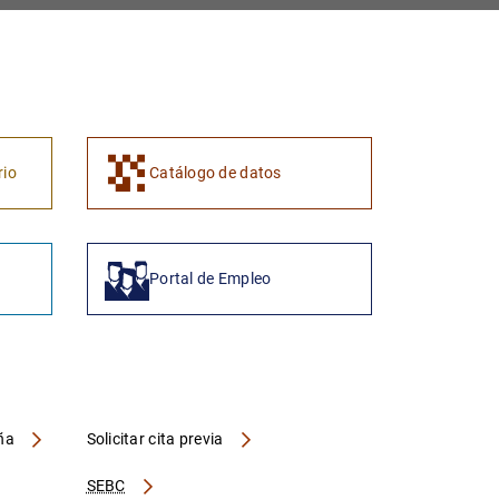
1
2
rio
Catálogo de datos
Portal de Empleo
aña
Solicitar cita previa
SEBC