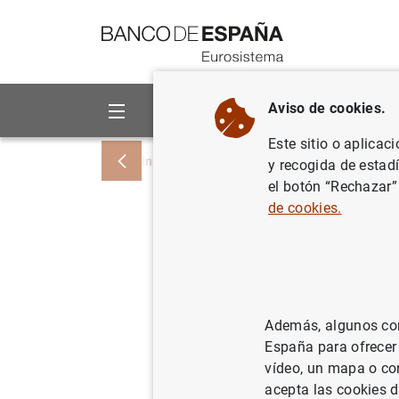
Ir a contenido
Aviso de cookies.
Sobre el Banco
Áreas de act
Este sitio o aplicac
Inicio
Noticias y eventos
Noticias del
y recogida de estad
el botón “Rechazar”
de cookies.
Estadísti
fondos de
trimestre
Además, algunos cont
España para ofrecer
03/07/2012
vídeo, un mapa o con
acepta las cookies d