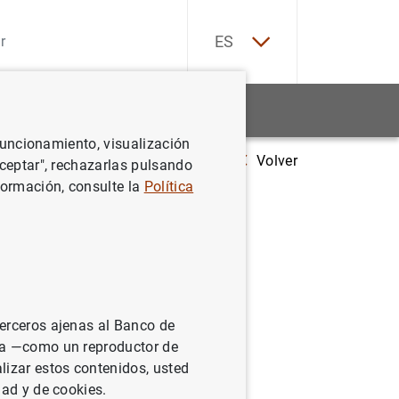
EN
ES
Estadísticas
Noticias y eventos
 funcionamiento, visualización
Volver
Estadísticas de los tipos de interés aplicados por las entidades de cré
Aceptar", rechazarlas pulsando
formación, consulte la
Política
icados por
euro:
terceros ajenas al Banco de
ina —como un reproductor de
lizar estos contenidos, usted
dad y de cookies.