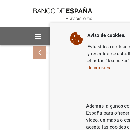
Ir a contenido
Aviso de cookies.
Sobre el Banco
Áreas de act
Este sitio o aplicac
Inicio
Noticias y eventos
Noticias del
y recogida de estad
el botón “Rechazar”
de cookies.
Estadísti
las entid
febrero d
Además, algunos cont
España para ofrecer
31/03/2017
ES
vídeo, un mapa o con
SIT
acepta las cookies d