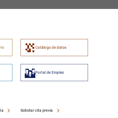
1
2
rio
Catálogo de datos
Portal de Empleo
aña
Solicitar cita previa