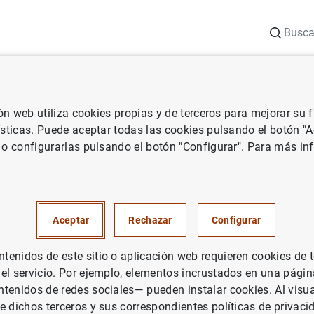
Buscar
uación
Punto de Información
Publicaciones
ión web utiliza cookies propias y de terceros para mejorar su
 Banco Central Europeo
Notas de prensa del Banco Central Europeo
ísticas. Puede aceptar todas las cookies pulsando el botón "
 o configurarlas pulsando el botón "Configurar". Para más in
cas de los tipos de interés apl
ades de crédito de la zona del 
Aceptar
Rechazar
Configurar
e 2017
enidos de este sitio o aplicación web requieren cookies de 
 el servicio. Por ejemplo, elementos incrustados en una pág
PAÑA
tenidos de redes sociales— pueden instalar cookies. Al visua
UACIÓN ECONÓMICA
e dichos terceros y sus correspondientes políticas de privaci