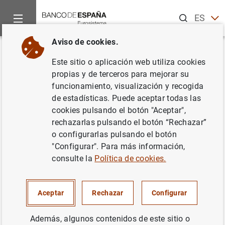
Buscar
ES
EN
Aviso de cookies.
Inicio
Noticias y eventos
Noticias del Banco Central Europeo
Volver
Este sitio o aplicación web utiliza cookies
Estadísticas de los tipos de
propias y de terceros para mejorar su
funcionamiento, visualización y recogida
interés aplicados por las
de estadísticas. Puede aceptar todas las
entidades de crédito de la zona
cookies pulsando el botón "Aceptar",
rechazarlas pulsando el botón “Rechazar”
del euro: enero de 2016
o configurarlas pulsando el botón
"Configurar". Para más información,
02/03/2016
consulte la
Política de cookies.
ESPAÑA
Aceptar
Rechazar
Configurar
SITUACIÓN ECONÓMICA
Además, algunos contenidos de este sitio o