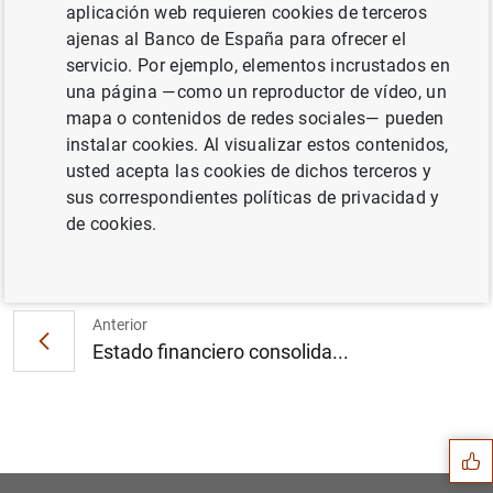
aplicación web requieren cookies de terceros
ajenas al Banco de España para ofrecer el
servicio. Por ejemplo, elementos incrustados en
Estadísticas de los tipos de interés
una página —como un reproductor de vídeo, un
aplicados por las entidades de crédito de la
mapa o contenidos de redes sociales— pueden
zona del euro: enero de 2016 (129
KB
)
instalar cookies. Al visualizar estos contenidos,
usted acepta las cookies de dichos terceros y
sus correspondientes políticas de privacidad y
de cookies.
Siguiente
El BCE participará en el es...
Anterior
Estado financiero consolida...
Sugerencia