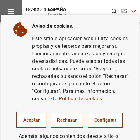
Buscar
ES
EN
Aviso de cookies.
Inicio
Noticias y eventos
Noticias del Banco Central Europeo
Volver
Este sitio o aplicación web utiliza cookies
Estadísticas de los tipos de
propias y de terceros para mejorar su
funcionamiento, visualización y recogida
interés aplicados por las IFM de
de estadísticas. Puede aceptar todas las
la zona del euro: mayo 2014
cookies pulsando el botón "Aceptar",
rechazarlas pulsando el botón “Rechazar”
o configurarlas pulsando el botón
04/07/2014
"Configurar". Para más información,
consulte la
Política de cookies.
Estadísticas de los tipos de interés
Aceptar
Rechazar
Configurar
aplicados por las IFM de la zona del euro:
mayo 2014 (135
KB
)
Además, algunos contenidos de este sitio o