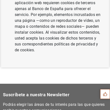
aplicación web requieren cookies de terceros
Octubre de 2013 (191
KB
)
ajenas al Banco de España para ofrecer el
servicio. Por ejemplo, elementos incrustados en
una página —como un reproductor de vídeo, un
mapa o contenidos de redes sociales— pueden
Siguiente
instalar cookies. Al visualizar estos contenidos,
Estado financiero consolida...
usted acepta las cookies de dichos terceros y
sus correspondientes políticas de privacidad y
de cookies.
Anterior
Una conferencia organizada...
Sugerencia
Suscríbete a nuestra Newsletter
Podrás elegir las áreas de tu interés para las que quieres