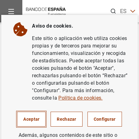
Buscar
ES
EN
Aviso de cookies.
Inicio
Noticias y eventos
Noticias del Banco Central Europeo
Volver
Este sitio o aplicación web utiliza cookies
Estadísticas de los tipos de
propias y de terceros para mejorar su
funcionamiento, visualización y recogida
interés aplicados por las IFM de
de estadísticas. Puede aceptar todas las
la zona del euro: Octubre de
cookies pulsando el botón "Aceptar",
rechazarlas pulsando el botón “Rechazar”
2013
o configurarlas pulsando el botón
"Configurar". Para más información,
04/12/2013
consulte la
Política de cookies.
Aceptar
Rechazar
Configurar
Estadísticas de los tipos de interés
Además, algunos contenidos de este sitio o
aplicados por las IFM de la zona del euro: