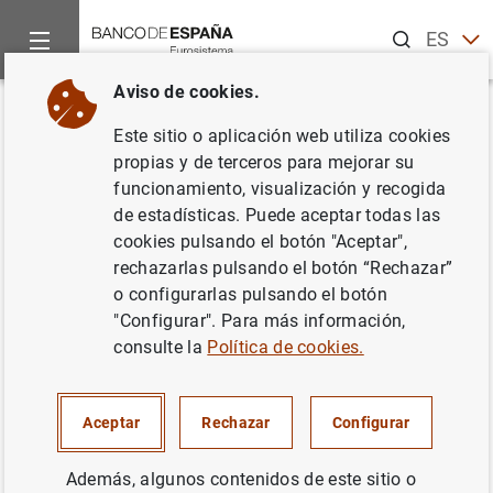
Buscar
ES
EN
Aviso de cookies.
Inicio
Noticias y eventos
Noticias del Banco Central Europeo
Volver
Este sitio o aplicación web utiliza cookies
Estadísticas de los tipos de
propias y de terceros para mejorar su
funcionamiento, visualización y recogida
interés aplicados por las IFM de
de estadísticas. Puede aceptar todas las
la zona del euro: abril 2011
cookies pulsando el botón "Aceptar",
rechazarlas pulsando el botón “Rechazar”
o configurarlas pulsando el botón
03/06/2011
"Configurar". Para más información,
consulte la
Política de cookies.
Estadísticas de los tipos de interés
Aceptar
Rechazar
Configurar
aplicados por las IFM de la zona del euro:
abril 2011 (225
KB
)
Además, algunos contenidos de este sitio o