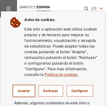
Buscar
ES
EN
Aviso de cookies.
Inicio
Noticias y eventos
Noticias del Banco Central Europeo
Volver
Este sitio o aplicación web utiliza cookies
Estadísticas de los mercados
propias y de terceros para mejorar su
funcionamiento, visualización y recogida
monetarios de la zona del euro:
de estadísticas. Puede aceptar todas las
sexto período de mantenimiento
cookies pulsando el botón "Aceptar",
rechazarlas pulsando el botón “Rechazar”
de 2021
o configurarlas pulsando el botón
"Configurar". Para más información,
23/11/2021
consulte la
Política de cookies.
POLÍTICA MONETARIA
Aceptar
Rechazar
Configurar
ESPAÑA
SITUACIÓN ECONÓMICA
Además, algunos contenidos de este sitio o