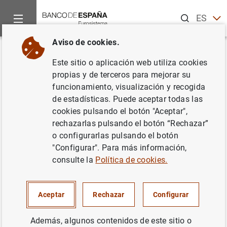
Buscar
ES
EN
Aviso de cookies.
Inicio
Noticias y eventos
Noticias del Banco Central Europeo
Volver
Este sitio o aplicación web utiliza cookies
Estadísticas de los mercados
propias y de terceros para mejorar su
funcionamiento, visualización y recogida
monetarios de la zona del euro:
de estadísticas. Puede aceptar todas las
segundo período de
cookies pulsando el botón "Aceptar",
rechazarlas pulsando el botón “Rechazar”
mantenimiento de 2019
o configurarlas pulsando el botón
"Configurar". Para más información,
10/05/2019
consulte la
Política de cookies.
ESPAÑA
Aceptar
Rechazar
Configurar
POLÍTICA MONETARIA
SITUACIÓN ECONÓMICA
Además, algunos contenidos de este sitio o