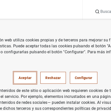
Buscar
uación
Punto de Información
Publicaciones
ión web utiliza cookies propias y de terceros para mejorar su
 Banco Central Europeo
Notas de prensa del Banco Central Europeo
ísticas. Puede aceptar todas las cookies pulsando el botón "
 o configurarlas pulsando el botón "Configurar". Para más in
cas de los mercados monetario
euro: primer período de mant
Aceptar
Rechazar
Configurar
enidos de este sitio o aplicación web requieren cookies de 
 el servicio. Por ejemplo, elementos incrustados en una pág
PAÑA
tenidos de redes sociales— pueden instalar cookies. Al visua
UACIÓN ECONÓMICA
e dichos terceros y sus correspondientes políticas de privaci