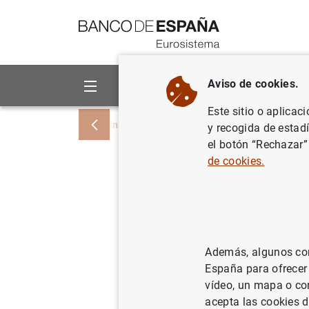
Ir a contenido
Aviso de cookies.
Sobre el Banco
Áreas de act
Este sitio o aplicac
Inicio
Noticias y eventos
Noticias del
y recogida de estad
el botón “Rechazar”
de cookies.
Estadísti
zona del 
de 2022
Además, algunos cont
España para ofrecer
05/04/2022
ES
vídeo, un mapa o con
SIT
acepta las cookies d