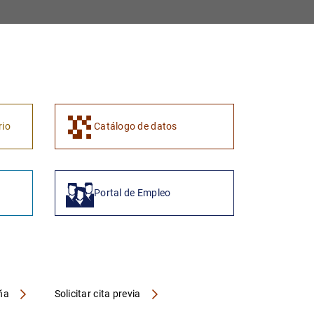
1
2
rio
Catálogo de datos
Portal de Empleo
aña
Solicitar cita previa