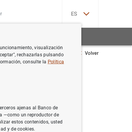
EN
ES
Estadísticas
Noticias y eventos
 funcionamiento, visualización
Volver
Estadísticas de los mercados monetarios de la zona del euro: primer
Aceptar", rechazarlas pulsando
formación, consulte la
Política
s de la
enimiento
terceros ajenas al Banco de
ina —como un reproductor de
lizar estos contenidos, usted
dad y de cookies.