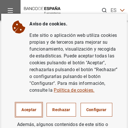
Buscar
ES
EN
Aviso de cookies.
Inicio
Noticias y eventos
Noticias del Banco Central Europeo
Volver
Este sitio o aplicación web utiliza cookies
Estadísticas de fondos de
propias y de terceros para mejorar su
funcionamiento, visualización y recogida
inversión de la zona del euro:
de estadísticas. Puede aceptar todas las
tercer trimestre de 2015
cookies pulsando el botón "Aceptar",
rechazarlas pulsando el botón “Rechazar”
o configurarlas pulsando el botón
18/11/2015
"Configurar". Para más información,
ESPAÑA
consulte la
Política de cookies.
SITUACIÓN ECONÓMICA
Aceptar
Rechazar
Configurar
Además, algunos contenidos de este sitio o