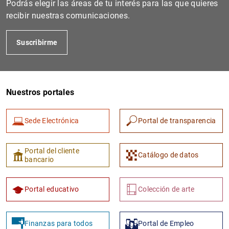
Podrás elegir las áreas de tu interés para las que quieres
recibir nuestras comunicaciones.
Suscribirme
Nuestros portales
Sede Electrónica
Portal de transparencia
1
2
Portal del cliente
Catálogo de datos
bancario
Portal educativo
Colección de arte
Finanzas para todos
Portal de Empleo