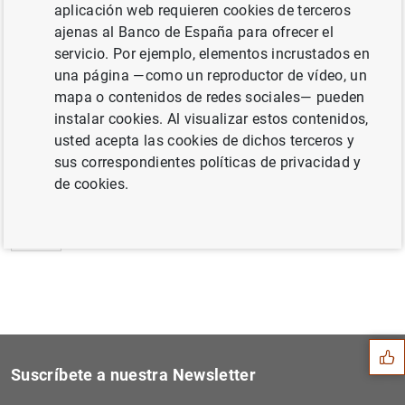
aplicación web requieren cookies de terceros
Estadísticas de fondos de inversión de la
ajenas al Banco de España para ofrecer el
zona del euro: Octubre de 2013 (377
KB
)
servicio. Por ejemplo, elementos incrustados en
una página —como un reproductor de vídeo, un
mapa o contenidos de redes sociales— pueden
instalar cookies. Al visualizar estos contenidos,
usted acepta las cookies de dichos terceros y
Siguiente
Estado financiero consolida...
sus correspondientes políticas de privacidad y
de cookies.
Anterior
El nuevo Consejo de Pagos M...
Sugerencia
Suscríbete a nuestra Newsletter