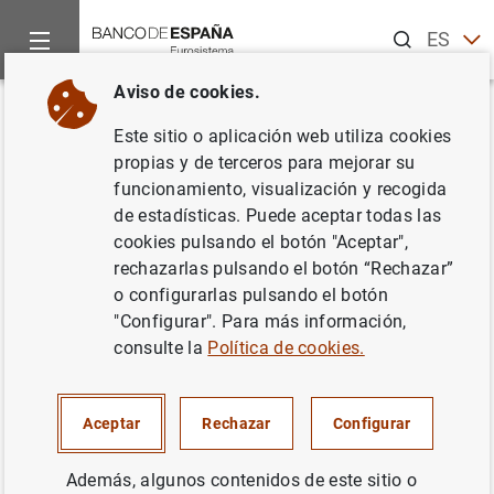
Buscar
ES
EN
Aviso de cookies.
Inicio
Noticias y eventos
Noticias del Banco Central Europeo
Volver
Este sitio o aplicación web utiliza cookies
Estadísticas de fondos de
propias y de terceros para mejorar su
funcionamiento, visualización y recogida
inversión de la zona del euro:
de estadísticas. Puede aceptar todas las
Octubre de 2013
cookies pulsando el botón "Aceptar",
rechazarlas pulsando el botón “Rechazar”
o configurarlas pulsando el botón
19/12/2013
"Configurar". Para más información,
SITUACIÓN ECONÓMICA
consulte la
Política de cookies.
ESPAÑA
Aceptar
Rechazar
Configurar
Además, algunos contenidos de este sitio o