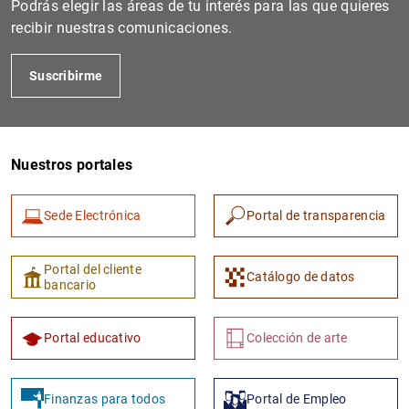
Podrás elegir las áreas de tu interés para las que quieres
recibir nuestras comunicaciones.
Suscribirme
Nuestros portales
Sede Electrónica
Portal de transparencia
1
2
Portal del cliente
Catálogo de datos
bancario
Portal educativo
Colección de arte
Finanzas para todos
Portal de Empleo