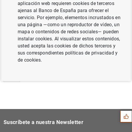
aplicación web requieren cookies de terceros
Estadísticas de emisiones de valores de la
ajenas al Banco de España para ofrecer el
zona del euro: noviembre 2021 (267
KB
)
servicio. Por ejemplo, elementos incrustados en
una página —como un reproductor de vídeo, un
mapa o contenidos de redes sociales— pueden
instalar cookies. Al visualizar estos contenidos,
usted acepta las cookies de dichos terceros y
Siguiente
Hogares y sociedades no fin...
sus correspondientes políticas de privacidad y
de cookies.
Anterior
El BCE publica las estadíst...
Sugerencia
Suscríbete a nuestra Newsletter