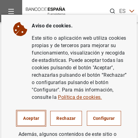
Buscar
ES
EN
Aviso de cookies.
Inicio
Noticias y eventos
Noticias del Banco Central Europeo
Volver
Este sitio o aplicación web utiliza cookies
Estadísticas de emisiones de
propias y de terceros para mejorar su
funcionamiento, visualización y recogida
valores de la zona del euro:
de estadísticas. Puede aceptar todas las
noviembre 2021
cookies pulsando el botón "Aceptar",
rechazarlas pulsando el botón “Rechazar”
o configurarlas pulsando el botón
12/01/2022
"Configurar". Para más información,
ESPAÑA
consulte la
Política de cookies.
SITUACIÓN ECONÓMICA
Aceptar
Rechazar
Configurar
Además, algunos contenidos de este sitio o