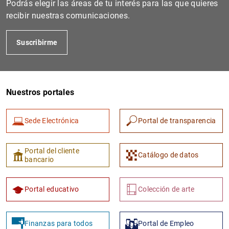
Podrás elegir las áreas de tu interés para las que quieres
recibir nuestras comunicaciones.
Suscribirme
Nuestros portales
Sede Electrónica
Portal de transparencia
1
2
Portal del cliente
Catálogo de datos
bancario
Portal educativo
Colección de arte
Finanzas para todos
Portal de Empleo