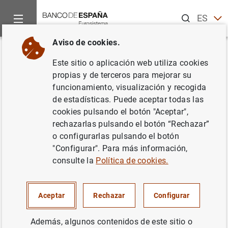
Buscar
ES
EN
Aviso de cookies.
Inicio
Noticias y eventos
Noticias del Banco Central Europeo
Volver
Este sitio o aplicación web utiliza cookies
Estadísticas de emisiones de
propias y de terceros para mejorar su
funcionamiento, visualización y recogida
valores de la zona del euro: julio
de estadísticas. Puede aceptar todas las
de 2017
cookies pulsando el botón "Aceptar",
rechazarlas pulsando el botón “Rechazar”
o configurarlas pulsando el botón
12/09/2017
"Configurar". Para más información,
ESPAÑA
consulte la
Política de cookies.
SITUACIÓN ECONÓMICA
Aceptar
Rechazar
Configurar
Además, algunos contenidos de este sitio o