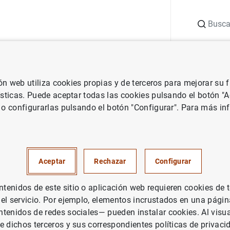
Buscar
uación
Punto de Información
Publicaciones
ión web utiliza cookies propias y de terceros para mejorar su
 Banco Central Europeo
Notas de prensa del Banco Central Europeo
ísticas. Puede aceptar todas las cookies pulsando el botón "
 o configurarlas pulsando el botón "Configurar". Para más in
cas de emisiones de valores de
 febrero de 2021
Aceptar
Rechazar
Configurar
UACIÓN ECONÓMICA
enidos de este sitio o aplicación web requieren cookies de 
 el servicio. Por ejemplo, elementos incrustados en una pág
PAÑA
tenidos de redes sociales— pueden instalar cookies. Al visua
e dichos terceros y sus correspondientes políticas de privaci