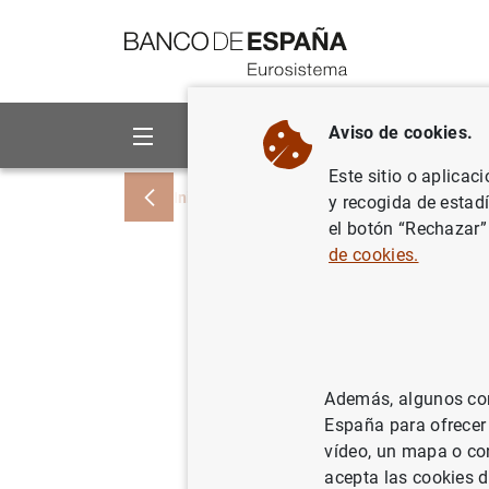
Ir a contenido
Aviso de cookies.
Sobre el Banco
Áreas de act
Este sitio o aplicac
Inicio
Noticias y eventos
Noticias del
y recogida de estad
el botón “Rechazar”
de cookies.
Estadísti
del euro:
14/04/2021
SIT
Además, algunos cont
España para ofrecer
ES
vídeo, un mapa o con
acepta las cookies d