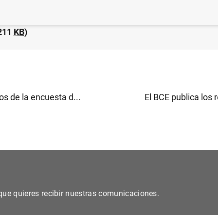
sticas de emisiones de valores de la zona del euro: febr
211
KB
)
s de la encuesta d...
El BCE publica los r
s que quieres recibir nuestras comunicaciones.