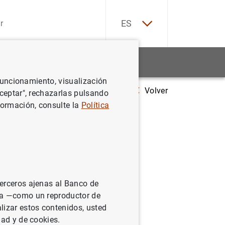
EN
ES
Estadísticas
Noticias y eventos
 funcionamiento, visualización
Volver
Estadísticas de emisiones de valores de la zona del euro: febrero de 
Aceptar", rechazarlas pulsando
formación, consulte la
Política
 la zona
terceros ajenas al Banco de
ina —como un reproductor de
lizar estos contenidos, usted
dad y de cookies.