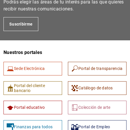
Podrás elegir las áreas de tu interés para las que quieres
recibir nuestras comunicaciones.
Suscribirme
Nuestros portales
Sede Electrónica
Portal de transparencia
1
2
Portal del cliente
Catálogo de datos
bancario
Portal educativo
Colección de arte
Finanzas para todos
Portal de Empleo