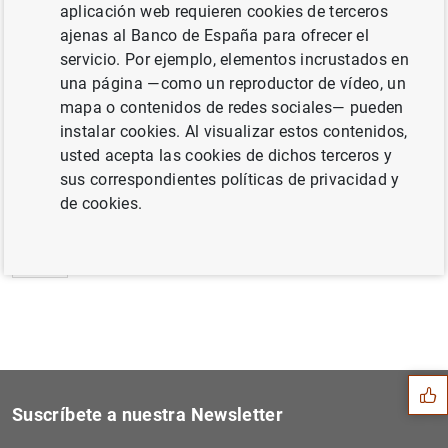
aplicación web requieren cookies de terceros
Estadísticas de emisiones de valores de la
ajenas al Banco de España para ofrecer el
zona del euro: febrero de 2017 (449
KB
)
servicio. Por ejemplo, elementos incrustados en
una página —como un reproductor de vídeo, un
mapa o contenidos de redes sociales— pueden
instalar cookies. Al visualizar estos contenidos,
usted acepta las cookies de dichos terceros y
Siguiente
Estado financiero consolida...
sus correspondientes políticas de privacidad y
de cookies.
Anterior
Hogares y sociedades no fin...
Sugerencia
Suscríbete a nuestra Newsletter