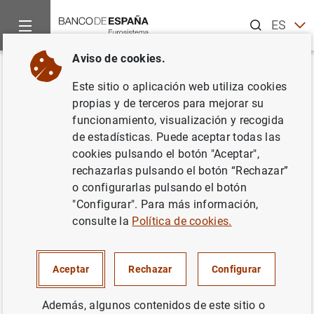
Buscar
ES
EN
Aviso de cookies.
Inicio
Noticias y eventos
Noticias del Banco Central Europeo
Volver
Este sitio o aplicación web utiliza cookies
Estadísticas de emisiones de
propias y de terceros para mejorar su
funcionamiento, visualización y recogida
valores de la zona del euro:
de estadísticas. Puede aceptar todas las
febrero de 2017
cookies pulsando el botón "Aceptar",
rechazarlas pulsando el botón “Rechazar”
o configurarlas pulsando el botón
12/04/2017
"Configurar". Para más información,
ESPAÑA
consulte la
Política de cookies.
SITUACIÓN ECONÓMICA
Aceptar
Rechazar
Configurar
Además, algunos contenidos de este sitio o