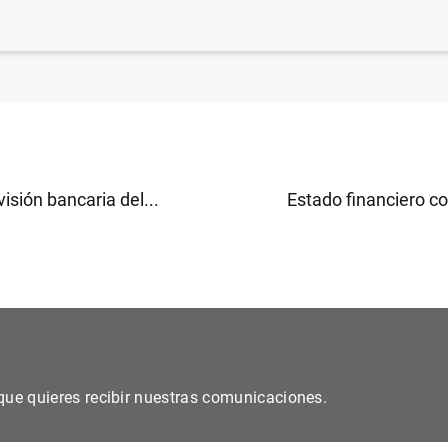
sticas de emisiones de valores de la zona del euro: ene
isión bancaria del...
Estado financiero co
s que quieres recibir nuestras comunicaciones.