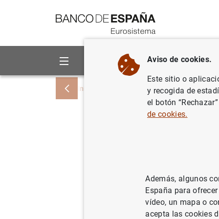
Ir a contenido
Aviso de cookies.
Sobre el Banco
Áreas de act
Este sitio o aplicac
Inicio
Noticias y eventos
Noticias del
y recogida de estad
el botón “Rechazar”
de cookies.
Estadísti
del euro:
11/03/2020
ES
Además, algunos cont
España para ofrecer
SIT
vídeo, un mapa o con
acepta las cookies d