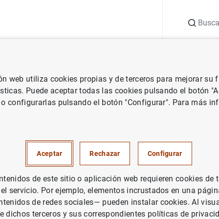
Buscar
uación
Punto de Información
Publicaciones
ión web utiliza cookies propias y de terceros para mejorar su
 Banco Central Europeo
Notas de prensa del Banco Central Europeo
ísticas. Puede aceptar todas las cookies pulsando el botón "
 o configurarlas pulsando el botón "Configurar". Para más in
cas de emisiones de valores de
 enero de 2020
Aceptar
Rechazar
Configurar
PAÑA
enidos de este sitio o aplicación web requieren cookies de 
 el servicio. Por ejemplo, elementos incrustados en una pág
UACIÓN ECONÓMICA
tenidos de redes sociales— pueden instalar cookies. Al visua
e dichos terceros y sus correspondientes políticas de privaci