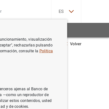
EN
ES
Estadísticas
Noticias y eventos
 funcionamiento, visualización
Volver
Estadísticas de emisiones de valores de la zona del euro: enero de 20
Aceptar", rechazarlas pulsando
formación, consulte la
Política
 la zona
terceros ajenas al Banco de
ina —como un reproductor de
lizar estos contenidos, usted
dad y de cookies.