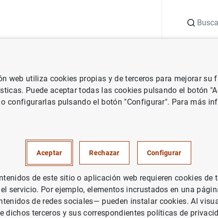
Buscar
uación
Punto de Información
Publicaciones
ión web utiliza cookies propias y de terceros para mejorar su
 Banco Central Europeo
Notas de prensa del Banco Central Europeo
ísticas. Puede aceptar todas las cookies pulsando el botón "
 o configurarlas pulsando el botón "Configurar". Para más in
cas de emisiones de valores de
 diciembre de 2021
Aceptar
Rechazar
Configurar
PAÑA
enidos de este sitio o aplicación web requieren cookies de 
 el servicio. Por ejemplo, elementos incrustados en una pág
UACIÓN ECONÓMICA
tenidos de redes sociales— pueden instalar cookies. Al visua
e dichos terceros y sus correspondientes políticas de privaci