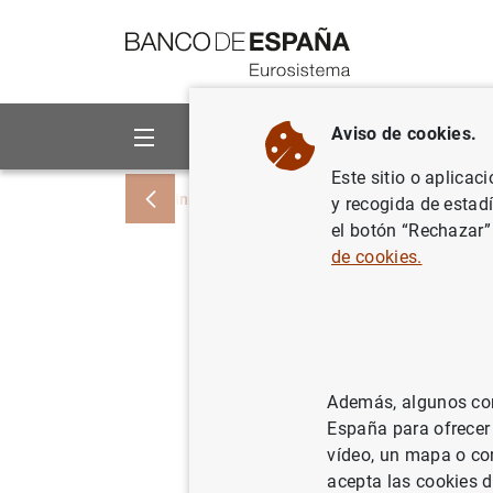
Ir a contenido
Aviso de cookies.
Sobre el Banco
Áreas de act
Este sitio o aplicac
Inicio
Noticias y eventos
Noticias del
y recogida de estad
el botón “Rechazar”
de cookies.
Estadísti
del euro:
10/02/2022
ES
Además, algunos cont
España para ofrecer
SIT
vídeo, un mapa o con
acepta las cookies d