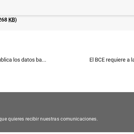
sticas de emisiones de valores de la zona del euro: dici
268
KB
)
blica los datos ba...
El BCE requiere a la
s que quieres recibir nuestras comunicaciones.