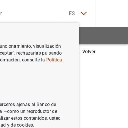
EN
ES
Estadísticas
Noticias y eventos
 funcionamiento, visualización
Volver
Estadísticas de emisiones de valores de la zona del euro: diciembre d
Aceptar", rechazarlas pulsando
formación, consulte la
Política
 la zona
terceros ajenas al Banco de
ina —como un reproductor de
lizar estos contenidos, usted
dad y de cookies.